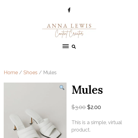
Skip
SALE
to
content
Home
/
Shoes
/ Mules
Mules
$
3.00
$
2.00
This is a simple, virtual
product.